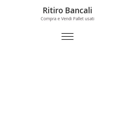
Skip
Ritiro Bancali
to
content
Compra e Vendi Pallet usati
Commuta
navigazione