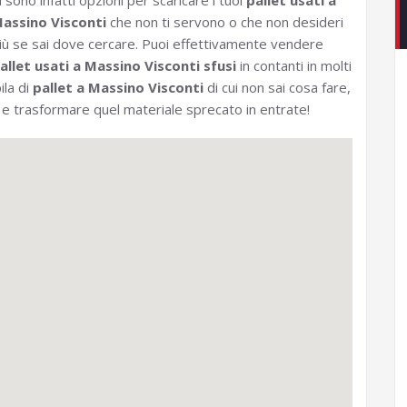
i sono infatti opzioni per scaricare i tuoi
pallet usati a
assino Visconti
che non ti servono o che non desideri
iù se sai dove cercare. Puoi effettivamente vendere
allet usati a Massino Visconti sfusi
in contanti in molti
ila di
pallet a Massino Visconti
di cui non sai cosa fare,
 e trasformare quel materiale sprecato in entrate!