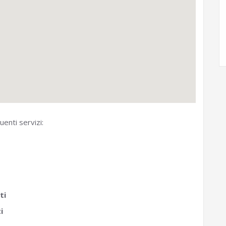
uenti servizi:
ti
i