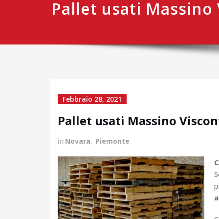
Pallet usati Massino 
Febbraio 28, 2021
Pallet usati Massino Viscon
in
Novara
,
Piemonte
C
S
p
a