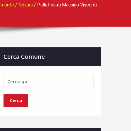
emonte
/
Novara
/
Pallet usati Massino Visconti
Cerca Comune