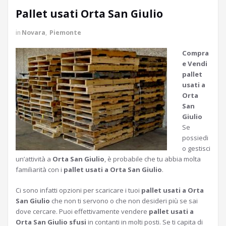
Pallet usati Orta San Giulio
in
Novara
,
Piemonte
Compra
e Vendi
pallet
usati a
Orta
San
Giulio
Se
possiedi
o gestisci
un’attività a
Orta San Giulio
, è probabile che tu abbia molta
familiarità con i
pallet usati a Orta San Giulio
.
Ci sono infatti opzioni per scaricare i tuoi
pallet usati a Orta
San Giulio
che non ti servono o che non desideri più se sai
dove cercare. Puoi effettivamente vendere
pallet usati a
Orta San Giulio sfusi
in contanti in molti posti. Se ti capita di