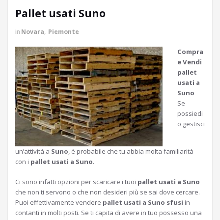
Pallet usati Suno
in
Novara
,
Piemonte
Compra
e Vendi
pallet
usati a
Suno
Se
possiedi
o gestisci
un’attività a
Suno
, è probabile che tu abbia molta familiarità
con i
pallet usati a Suno
.
Ci sono infatti opzioni per scaricare i tuoi
pallet usati a Suno
che non ti servono o che non desideri più se sai dove cercare.
Puoi effettivamente vendere
pallet usati a Suno sfusi
in
contanti in molti posti. Se ti capita di avere in tuo possesso una