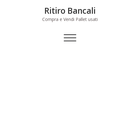
Skip
Ritiro Bancali
to
content
Compra e Vendi Pallet usati
Commuta
navigazione