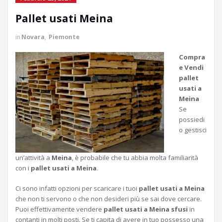
Pallet usati Meina
in
Novara
,
Piemonte
Compra
e Vendi
pallet
usati a
Meina
Se
possiedi
o gestisci
un’attività a
Meina
, è probabile che tu abbia molta familiarità
con i
pallet usati a Meina
.
Ci sono infatti opzioni per scaricare i tuoi
pallet usati a Meina
che non ti servono o che non desideri più se sai dove cercare.
Puoi effettivamente vendere
pallet usati a Meina sfusi
in
contanti in molti posti. Se ti capita di avere in tuo possesso una