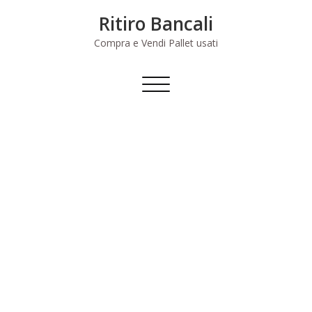
Skip
Ritiro Bancali
to
content
Compra e Vendi Pallet usati
Commuta
navigazione