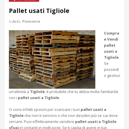
Pallet usati Tigliole
in
Asti
,
Piemonte
Compra
e Vendi
pallet
usati a
Tigliole
Se
possiedi
o gestisci
un’attività a
Tigliole
, è probabile che tu abbia molta familiarità
con i
pallet usati a Tigliole
.
Ci sono infatti opzioni per scaricare i tuoi
pallet usati a
Tigliole
che non ti servono o che non desideri più se sai dove
cercare. Puoi effettivamente vendere
pallet usati a Tigliole
sfusi
in contanti in molti posti. Se ti capita di avere in tuo