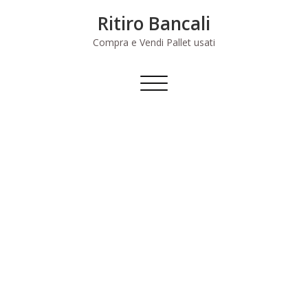
Skip
Ritiro Bancali
to
content
Compra e Vendi Pallet usati
Commuta
navigazione