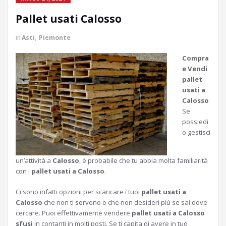
Pallet usati Calosso
in
Asti
,
Piemonte
Compra
e Vendi
pallet
usati a
Calosso
Se
possiedi
o gestisci
un’attività a
Calosso
, è probabile che tu abbia molta familiarità
con i
pallet usati a Calosso
.
Ci sono infatti opzioni per scaricare i tuoi
pallet usati a
Calosso
che non ti servono o che non desideri più se sai dove
cercare. Puoi effettivamente vendere
pallet usati a Calosso
sfusi
in contanti in molti posti. Se ti capita di avere in tuo