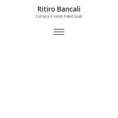
Skip
Ritiro Bancali
to
content
Compra e Vendi Pallet usati
Commuta
navigazione