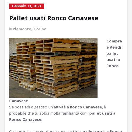
Gennaio 31, 2021
Pallet usati Ronco Canavese
in
Piemonte
,
Torino
Compra
e Vendi
pallet
usati a
Ronco
Canavese
Se possiedi o gestisci un’attività a
Ronco Canavese
, è
probabile che tu abbia molta familiarità con i
pallet usati a
Ronco Canavese
.
Ci sono infatti opzioni per scaricare i tuoi
pallet usati a Ronco