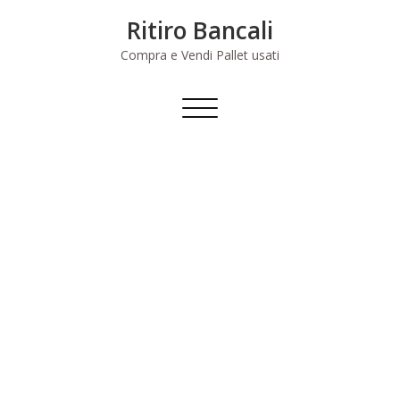
Skip
Ritiro Bancali
to
content
Compra e Vendi Pallet usati
Commuta
navigazione