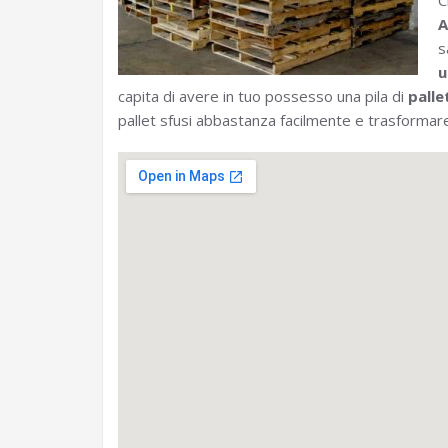
C
A
s
u
capita di avere in tuo possesso una pila di
palle
pallet sfusi abbastanza facilmente e trasformare