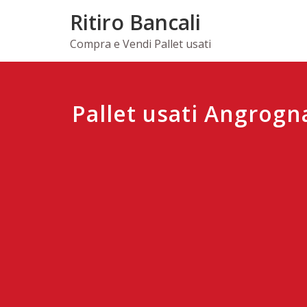
Skip
Ritiro Bancali
to
content
Compra e Vendi Pallet usati
Pallet usati Angrogn