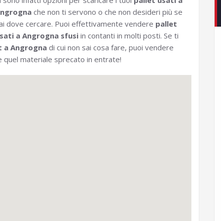
i sono infatti opzioni per scaricare i tuoi
pallet usati a
ngrogna
che non ti servono o che non desideri più se
ai dove cercare. Puoi effettivamente vendere
pallet
sati a Angrogna sfusi
in contanti in molti posti. Se ti
t a Angrogna
di cui non sai cosa fare, puoi vendere
 quel materiale sprecato in entrate!