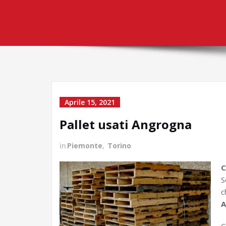
Aprile 15, 2021
Pallet usati Angrogna
in
Piemonte
,
Torino
C
S
c
A