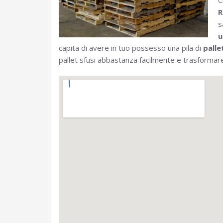
C
R
s
u
capita di avere in tuo possesso una pila di
palle
pallet sfusi abbastanza facilmente e trasformare