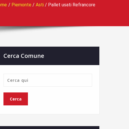
ome
/
Piemonte
/
Asti
/
Pallet usati Refrancore
Cerca Comune