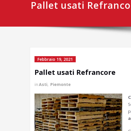
Pallet usati Refranc
Febbraio 19, 2021
Pallet usati Refrancore
in
Asti
,
Piemonte
C
S
p
a