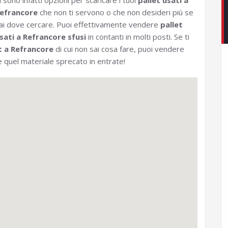
i sono infatti opzioni per scaricare i tuoi
pallet usati a
efrancore
che non ti servono o che non desideri più se
ai dove cercare. Puoi effettivamente vendere
pallet
sati a Refrancore sfusi
in contanti in molti posti. Se ti
t a Refrancore
di cui non sai cosa fare, puoi vendere
 quel materiale sprecato in entrate!