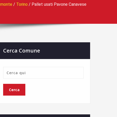
emonte
/
Torino
/
Pallet usati Pavone Canavese
Cerca Comune