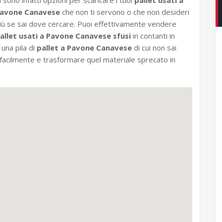
i sono infatti opzioni per scaricare i tuoi
pallet usati a
avone Canavese
che non ti servono o che non desideri
iù se sai dove cercare. Puoi effettivamente vendere
allet usati a Pavone Canavese sfusi
in contanti in
 una pila di
pallet a Pavone Canavese
di cui non sai
 facilmente e trasformare quel materiale sprecato in