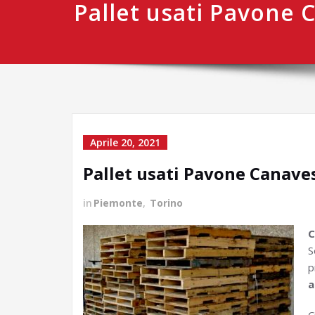
Pallet usati Pavone 
Aprile 20, 2021
Pallet usati Pavone Canave
in
Piemonte
,
Torino
C
S
p
a