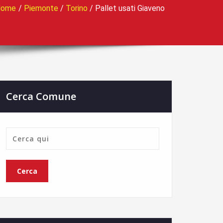
Home
/
Piemonte
/
Torino
/
Pallet usati Giaveno
Cerca Comune