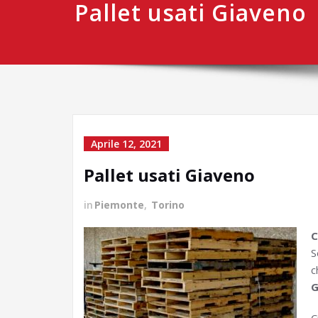
Pallet usati Giaveno
Aprile 12, 2021
Pallet usati Giaveno
in
Piemonte
,
Torino
C
S
c
G