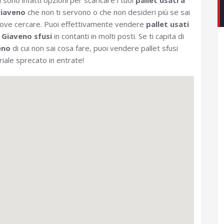
i sono infatti opzioni per scaricare i tuoi
pallet usati a
iaveno
che non ti servono o che non desideri più se sai
ove cercare. Puoi effettivamente vendere
pallet usati
 Giaveno sfusi
in contanti in molti posti. Se ti capita di
eno
di cui non sai cosa fare, puoi vendere pallet sfusi
ale sprecato in entrate!