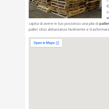
C
C
s
u
capita di avere in tuo possesso una pila di
palle
pallet sfusi abbastanza facilmente e trasformare