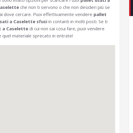
i sono infatti opzioni per scaricare i tuoi
pallet usati a
aselette
che non ti servono o che non desideri più se
ai dove cercare. Puoi effettivamente vendere
pallet
sati a Caselette sfusi
in contanti in molti posti. Se ti
t a Caselette
di cui non sai cosa fare, puoi vendere
 quel materiale sprecato in entrate!