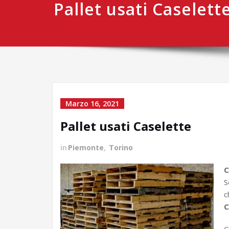
Pallet usati Caselett
Marzo 16, 2021
Pallet usati Caselette
in
Piemonte
,
Torino
C
S
c
C