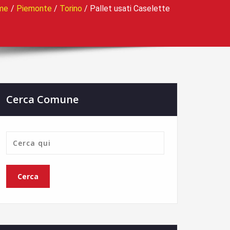
me
/
Piemonte
/
Torino
/
Pallet usati Caselette
Cerca Comune