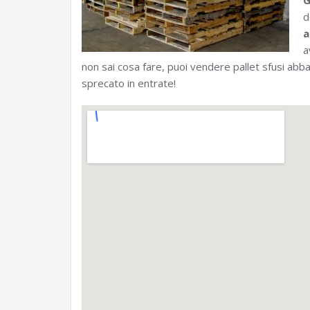
G
d
a
a
non sai cosa fare, puoi vendere pallet sfusi ab
sprecato in entrate!