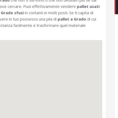
rado
che non ti servono o che non desideri più se sai
ove cercare. Puoi effettivamente vendere
pallet usati
 Grado sfusi
in contanti in molti posti. Se ti capita di
vere in tuo possesso una pila di
pallet a Grado
di cui
bastanza facilmente e trasformare quel materiale