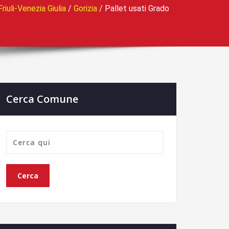
Friuli-Venezia Giulia
/
Gorizia
/
Pallet usati Grado
Cerca Comune