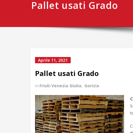
Pallet usati Grado
Aprile 11, 2021
Pallet usati Grado
in
Friuli-Venezia Giulia
,
Gorizia
C
S
t
C