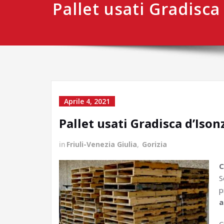
Pallet usati Gradisca
Aprile 4, 2021
Pallet usati Gradisca d’Ison
in
Friuli-Venezia Giulia
,
Gorizia
C
S
p
a