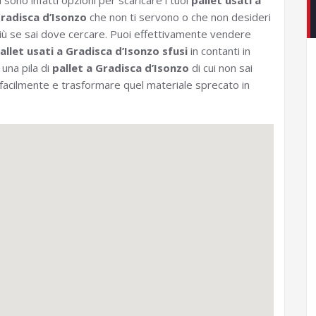
i sono infatti opzioni per scaricare i tuoi
pallet usati a
radisca d’Isonzo
che non ti servono o che non desideri
iù se sai dove cercare. Puoi effettivamente vendere
allet usati a Gradisca d’Isonzo sfusi
in contanti in
 una pila di
pallet a Gradisca d’Isonzo
di cui non sai
 facilmente e trasformare quel materiale sprecato in