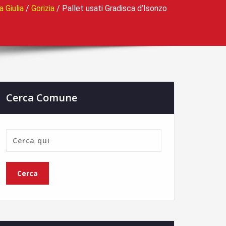
a Giulia
/
Gorizia
/
Pallet usati Gradisca d’Isonzo
Cerca Comune