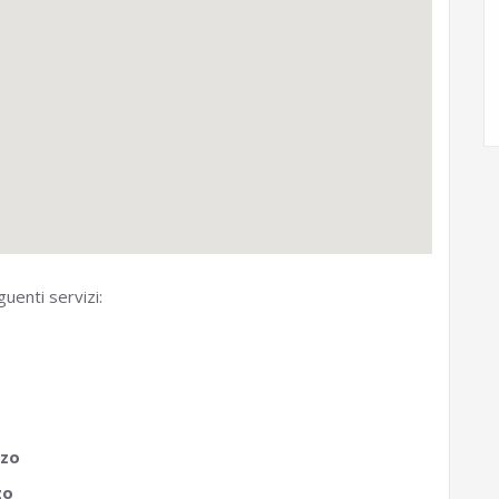
guenti servizi:
nzo
zo