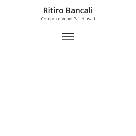
Skip
Ritiro Bancali
to
content
Compra e Vendi Pallet usati
Commuta
navigazione