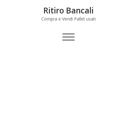
Skip
Ritiro Bancali
to
content
Compra e Vendi Pallet usati
Commuta
navigazione