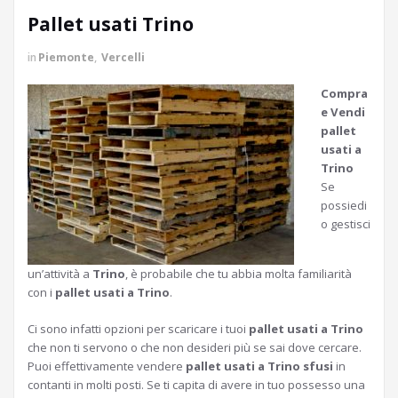
Pallet usati Trino
in
Piemonte
,
Vercelli
Compra
e Vendi
pallet
usati a
Trino
Se
possiedi
o gestisci
un’attività a
Trino
, è probabile che tu abbia molta familiarità
con i
pallet usati a Trino
.
Ci sono infatti opzioni per scaricare i tuoi
pallet usati a Trino
che non ti servono o che non desideri più se sai dove cercare.
Puoi effettivamente vendere
pallet usati a Trino sfusi
in
contanti in molti posti. Se ti capita di avere in tuo possesso una