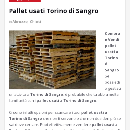
Pallet usati Torino di Sangro
in
Abruzzo
,
Chieti
Compra
e Vendi
pallet
usati a
Torino
di
Sangro
Se
possiedi
o gestisci
un’attività a
Torino di Sangro
, è probabile che tu abbia molta
familiarità con i
pallet usati a Torino di Sangro
.
Ci sono infatti opzioni per scaricare i tuoi
pallet usati a
Torino di Sangro
che non ti servono o che non desideri più se
sai dove cercare. Puoi effettivamente vendere
pallet usati a