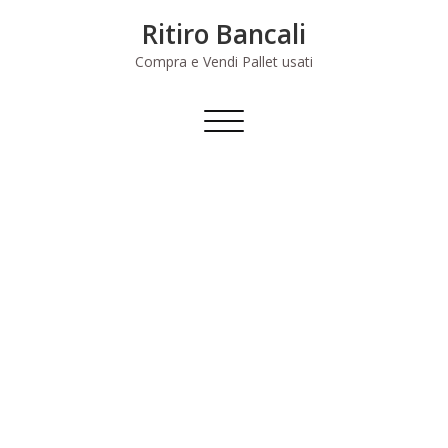
Skip
Ritiro Bancali
to
content
Compra e Vendi Pallet usati
Commuta
navigazione