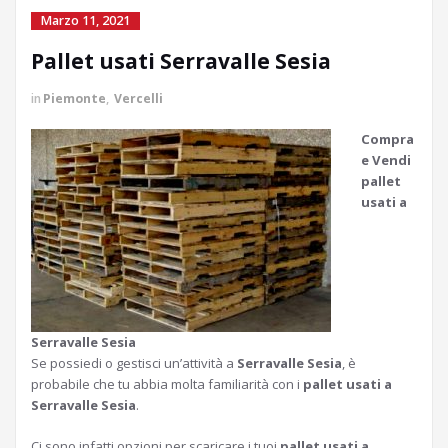
Marzo 11, 2021
Pallet usati Serravalle Sesia
in
Piemonte
,
Vercelli
Compra
e Vendi
pallet
usati a
Serravalle Sesia
Se possiedi o gestisci un’attività a
Serravalle Sesia
, è
probabile che tu abbia molta familiarità con i
pallet usati a
Serravalle Sesia
.
Ci sono infatti opzioni per scaricare i tuoi
pallet usati a