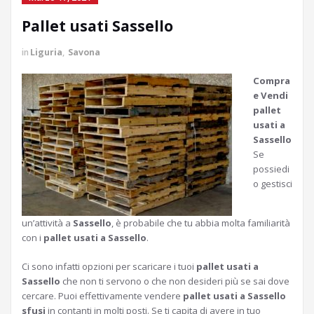
Pallet usati Sassello
in
Liguria
,
Savona
Compra
e Vendi
pallet
usati a
Sassello
Se
possiedi
o gestisci
un’attività a
Sassello
, è probabile che tu abbia molta familiarità
con i
pallet usati a Sassello
.
Ci sono infatti opzioni per scaricare i tuoi
pallet usati a
Sassello
che non ti servono o che non desideri più se sai dove
cercare. Puoi effettivamente vendere
pallet usati a Sassello
sfusi
in contanti in molti posti. Se ti capita di avere in tuo