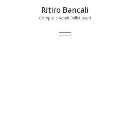
Skip
Ritiro Bancali
to
content
Compra e Vendi Pallet usati
Commuta
navigazione