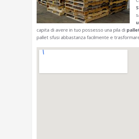
C
S
s
u
capita di avere in tuo possesso una pila di
palle
pallet sfusi abbastanza facilmente e trasformare