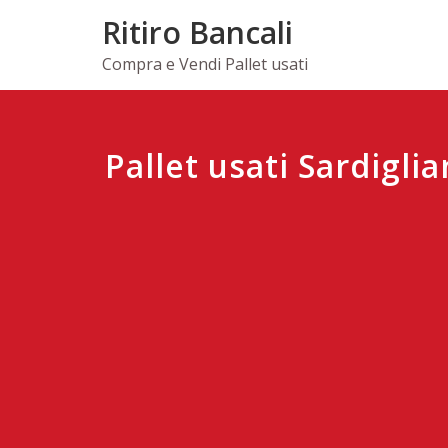
Skip
Ritiro Bancali
to
content
Compra e Vendi Pallet usati
Pallet usati Sardigli