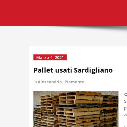
Marzo 4, 2021
Pallet usati Sardigliano
in
Alessandria
,
Piemonte
C
S
p
a