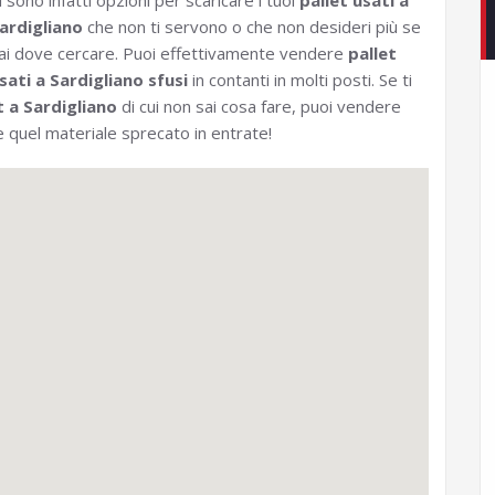
i sono infatti opzioni per scaricare i tuoi
pallet usati a
ardigliano
che non ti servono o che non desideri più se
ai dove cercare. Puoi effettivamente vendere
pallet
sati a Sardigliano sfusi
in contanti in molti posti. Se ti
t a Sardigliano
di cui non sai cosa fare, puoi vendere
 quel materiale sprecato in entrate!