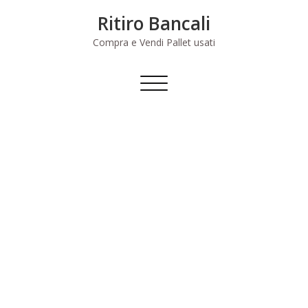
Skip
Ritiro Bancali
to
content
Compra e Vendi Pallet usati
Commuta
navigazione