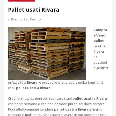
Pallet usati Rivara
in
Piemonte
,
Torino
Compra
e Vendi
pallet
usati a
Rivara
Se
possiedi
o gestisci
un’attività a
Rivara
, è probabile che tu abbia molta familiarità
con i
pallet usati a Rivara
.
Ci sono infatti opzioni per scaricare i tuoi
pallet usati a Rivara
che non ti servono o che non desideri più se sai dove cercare.
Puoi effettivamente vendere
pallet usati a Rivara sfusi
in
contanti in molti posti. Se ti capita di avere in tuo possesso una