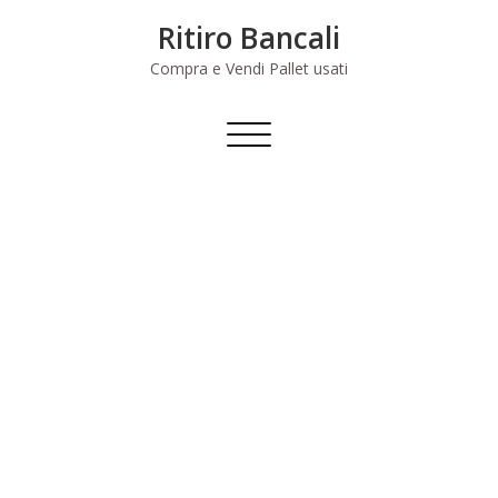
Skip
Ritiro Bancali
to
content
Compra e Vendi Pallet usati
Commuta
navigazione