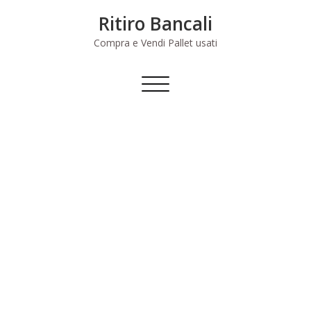
Skip
Ritiro Bancali
to
content
Compra e Vendi Pallet usati
Commuta
navigazione