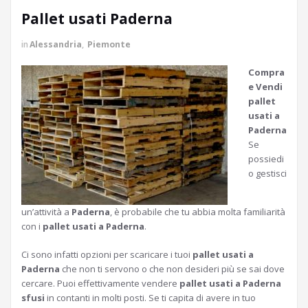
Pallet usati Paderna
in
Alessandria
,
Piemonte
Compra
e Vendi
pallet
usati a
Paderna
Se
possiedi
o gestisci
un’attività a
Paderna
, è probabile che tu abbia molta familiarità
con i
pallet usati a Paderna
.
Ci sono infatti opzioni per scaricare i tuoi
pallet usati a
Paderna
che non ti servono o che non desideri più se sai dove
cercare. Puoi effettivamente vendere
pallet usati a Paderna
sfusi
in contanti in molti posti. Se ti capita di avere in tuo