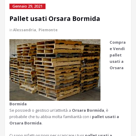
Gennaio 29, 2021
Pallet usati Orsara Bormida
in
Alessandria
,
Piemonte
Compra
e Vendi
pallet
usati a
Orsara
Bormida
Se possiedi o gestisci un’attività a
Orsara Bormida
, è
probabile che tu abbia molta familiarità con i
pallet usati a
Orsara Bormida
.
Ci sono infatti opzioni per scaricare i tuoi
pallet usati a