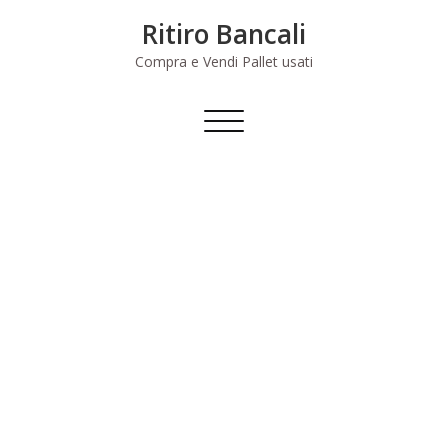
Skip
Ritiro Bancali
to
content
Compra e Vendi Pallet usati
Commuta
navigazione