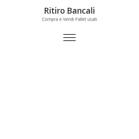
Skip
Ritiro Bancali
to
content
Compra e Vendi Pallet usati
Commuta
navigazione