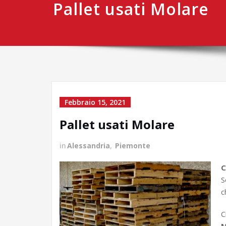
Pallet usati Molare
Febbraio 15, 2021
Pallet usati Molare
in
Alessandria
,
Piemonte
C
S
c
C