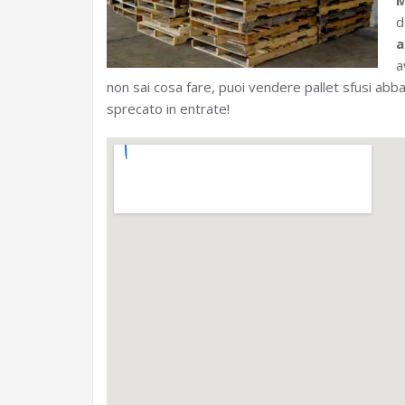
M
d
a
a
non sai cosa fare, puoi vendere pallet sfusi ab
sprecato in entrate!