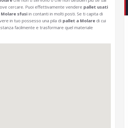
olare
che non ti servono o che non desideri più se sai
ove cercare. Puoi effettivamente vendere
pallet usati
 Molare sfusi
in contanti in molti posti. Se ti capita di
vere in tuo possesso una pila di
pallet a Molare
di cui
bastanza facilmente e trasformare quel materiale