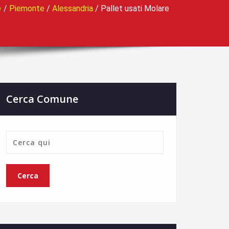
e
/
Piemonte
/
Alessandria
/
Pallet usati Molare
Cerca Comune