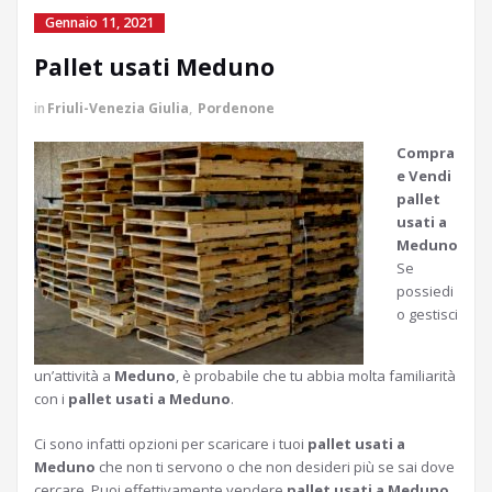
Gennaio 11, 2021
Pallet usati Meduno
in
Friuli-Venezia Giulia
,
Pordenone
Compra
e Vendi
pallet
usati a
Meduno
Se
possiedi
o gestisci
un’attività a
Meduno
, è probabile che tu abbia molta familiarità
con i
pallet usati a Meduno
.
Ci sono infatti opzioni per scaricare i tuoi
pallet usati a
Meduno
che non ti servono o che non desideri più se sai dove
cercare. Puoi effettivamente vendere
pallet usati a Meduno