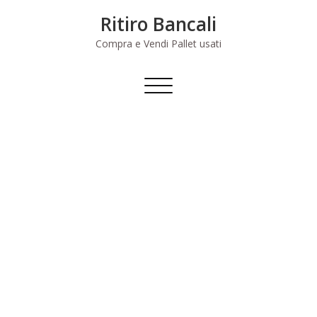
Skip
Ritiro Bancali
to
content
Compra e Vendi Pallet usati
Commuta
navigazione