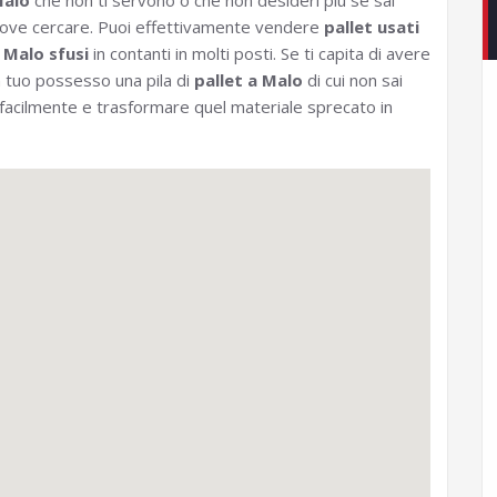
alo
che non ti servono o che non desideri più se sai
ove cercare. Puoi effettivamente vendere
pallet usati
 Malo sfusi
in contanti in molti posti. Se ti capita di avere
n tuo possesso una pila di
pallet a Malo
di cui non sai
 facilmente e trasformare quel materiale sprecato in