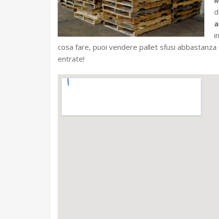
M
d
a
i
cosa fare, puoi vendere pallet sfusi abbastanza
entrate!