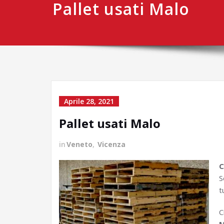
Pallet usati Malo
Aprile 28, 2021
Pallet usati Malo
in
Veneto
,
Vicenza
C
S
t
C