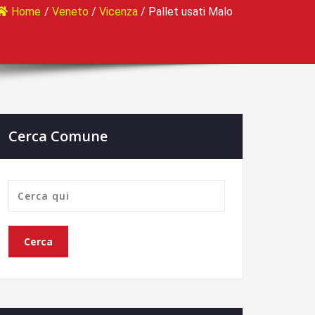
Home
/
Veneto
/
Vicenza
/
Pallet usati Malo
Cerca Comune