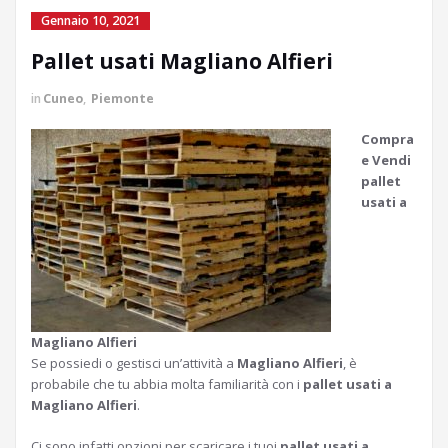
Gennaio 10, 2021
Pallet usati Magliano Alfieri
in
Cuneo
,
Piemonte
Compra
e Vendi
pallet
usati a
Magliano Alfieri
Se possiedi o gestisci un’attività a
Magliano Alfieri
, è
probabile che tu abbia molta familiarità con i
pallet usati a
Magliano Alfieri
.
Ci sono infatti opzioni per scaricare i tuoi
pallet usati a