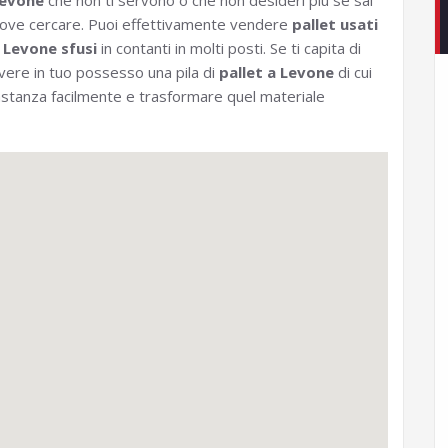
evone
che non ti servono o che non desideri più se sai
ove cercare. Puoi effettivamente vendere
pallet usati
 Levone sfusi
in contanti in molti posti. Se ti capita di
vere in tuo possesso una pila di
pallet a Levone
di cui
bastanza facilmente e trasformare quel materiale