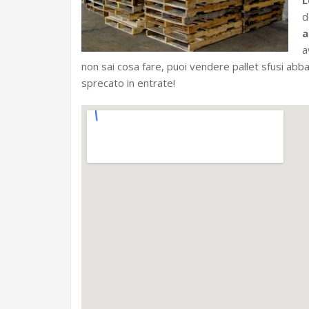
L
d
a
a
non sai cosa fare, puoi vendere pallet sfusi ab
sprecato in entrate!