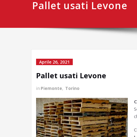
Pallet usati Levone
Aprile 26, 2021
Pallet usati Levone
in
Piemonte
,
Torino
C
S
c
C