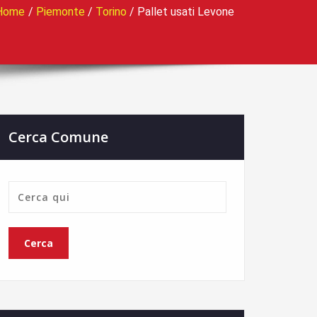
Home
/
Piemonte
/
Torino
/
Pallet usati Levone
Cerca Comune