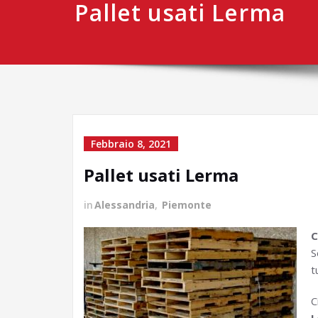
Pallet usati Lerma
Febbraio 8, 2021
Pallet usati Lerma
in
Alessandria
,
Piemonte
C
S
t
C