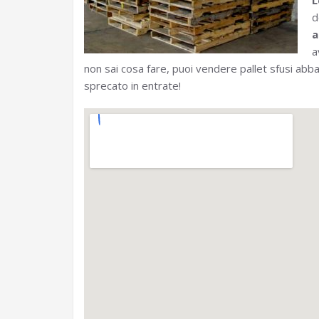
L
d
a
a
non sai cosa fare, puoi vendere pallet sfusi ab
sprecato in entrate!