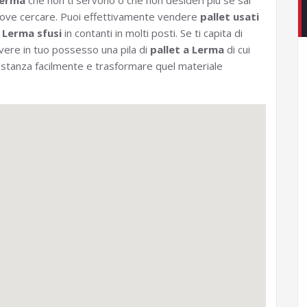
erma
che non ti servono o che non desideri più se sai
ove cercare. Puoi effettivamente vendere
pallet usati
 Lerma sfusi
in contanti in molti posti. Se ti capita di
vere in tuo possesso una pila di
pallet a Lerma
di cui
bastanza facilmente e trasformare quel materiale