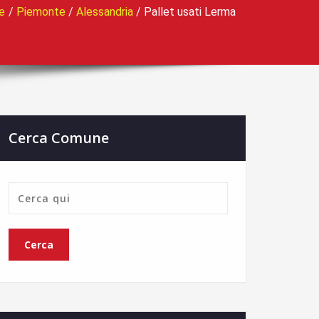
e
/
Piemonte
/
Alessandria
/
Pallet usati Lerma
Cerca Comune