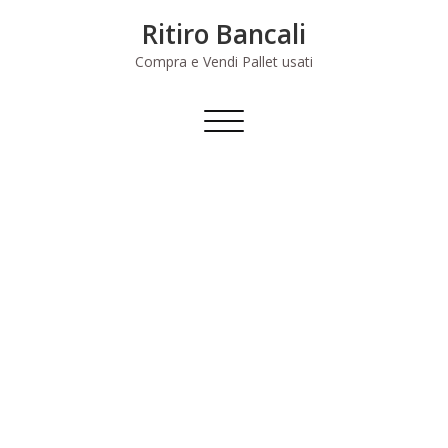
Skip
Ritiro Bancali
to
content
Compra e Vendi Pallet usati
Commuta
navigazione