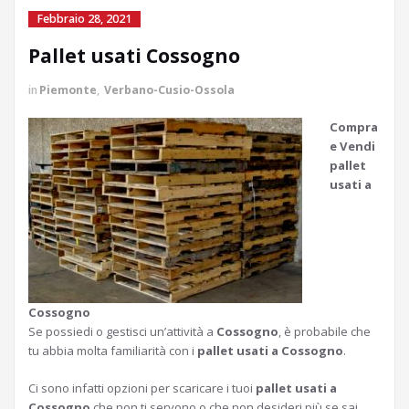
Febbraio 28, 2021
Pallet usati Cossogno
in
Piemonte
,
Verbano-Cusio-Ossola
Compra
e Vendi
pallet
usati a
Cossogno
Se possiedi o gestisci un’attività a
Cossogno
, è probabile che
tu abbia molta familiarità con i
pallet usati a Cossogno
.
Ci sono infatti opzioni per scaricare i tuoi
pallet usati a
Cossogno
che non ti servono o che non desideri più se sai