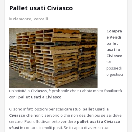
Pallet usati Civiasco
in
Piemonte
,
Vercelli
Compra
e Vendi
pallet
usati a
Civiasco
Se
possiedi
o gestisci
un’attività a
Civiasco
, è probabile che tu abbia molta familiarità
con i
pallet usati a Civiasco
.
Ci sono infatti opzioni per scaricare i tuoi
pallet usati a
Civiasco
che non ti servono o che non desideri più se sai dove
cercare. Puoi effettivamente vendere
pallet usati a Civiasco
sfusi
in contanti in molti posti. Se ti capita di avere in tuo