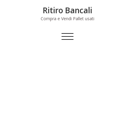
Skip
Ritiro Bancali
to
content
Compra e Vendi Pallet usati
Commuta
navigazione