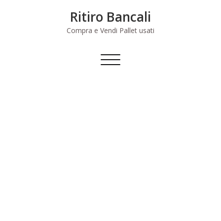
Skip
Ritiro Bancali
to
content
Compra e Vendi Pallet usati
Commuta
navigazione