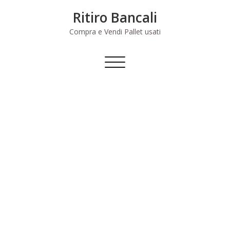
Skip
Ritiro Bancali
to
content
Compra e Vendi Pallet usati
Commuta
navigazione