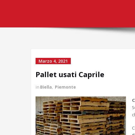
Marzo 4, 2021
Pallet usati Caprile
in
Biella
,
Piemonte
C
S
c
C