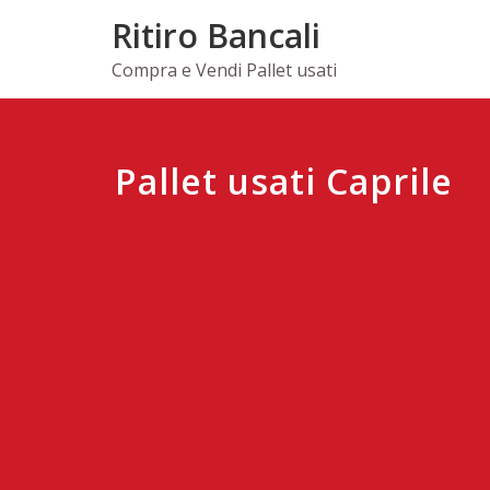
Skip
Ritiro Bancali
to
content
Compra e Vendi Pallet usati
Pallet usati Caprile