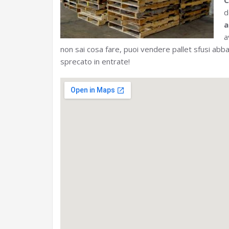
C
d
a
a
non sai cosa fare, puoi vendere pallet sfusi ab
sprecato in entrate!