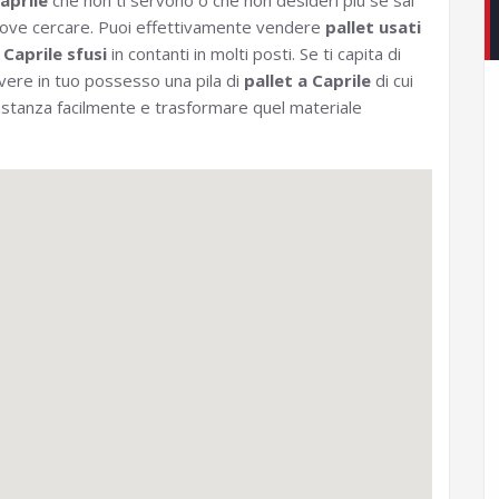
aprile
che non ti servono o che non desideri più se sai
ove cercare. Puoi effettivamente vendere
pallet usati
 Caprile sfusi
in contanti in molti posti. Se ti capita di
vere in tuo possesso una pila di
pallet a Caprile
di cui
bastanza facilmente e trasformare quel materiale