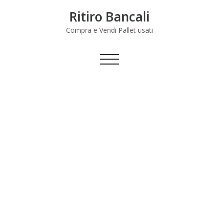
Skip
Ritiro Bancali
to
content
Compra e Vendi Pallet usati
Commuta
navigazione