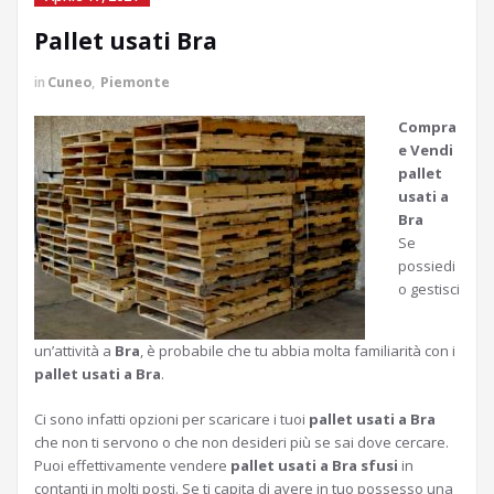
Pallet usati Bra
in
Cuneo
,
Piemonte
Compra
e Vendi
pallet
usati a
Bra
Se
possiedi
o gestisci
un’attività a
Bra
, è probabile che tu abbia molta familiarità con i
pallet usati a Bra
.
Ci sono infatti opzioni per scaricare i tuoi
pallet usati a Bra
che non ti servono o che non desideri più se sai dove cercare.
Puoi effettivamente vendere
pallet usati a Bra sfusi
in
contanti in molti posti. Se ti capita di avere in tuo possesso una