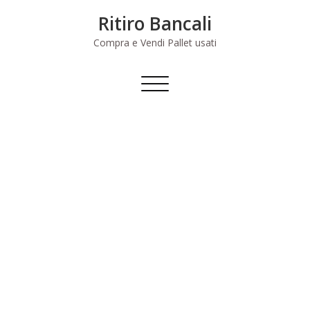
Skip
Ritiro Bancali
to
content
Compra e Vendi Pallet usati
Commuta
navigazione