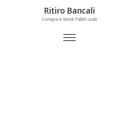
Skip
Ritiro Bancali
to
content
Compra e Vendi Pallet usati
Commuta
navigazione